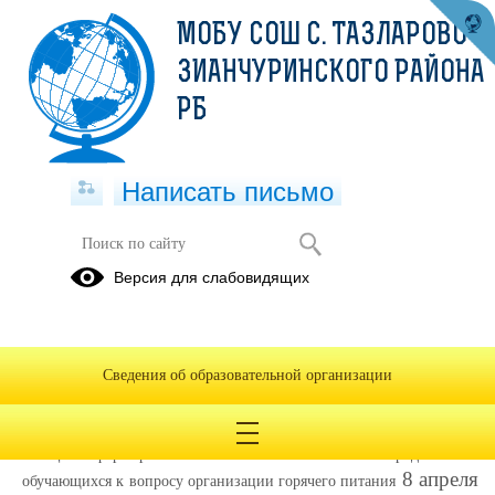
МОБУ СОШ С. ТАЗЛАРОВО
ЗИАНЧУРИНСКОГО РАЙОНА
РБ
Написать письмо
Единый республиканский День
Версия для слабовидящих
открытых дверей «Родители
Башкортостана за здоровое
питание!»
Сведения об образовательной организации
08.04.2022
В целях формирования положительного отношения родителей и
8 апреля
обучающихся к вопросу организации горячего питания