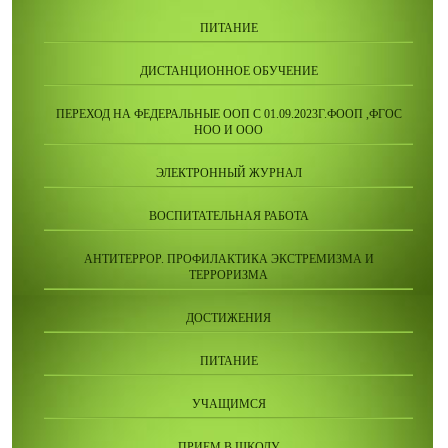
ПИТАНИЕ
ДИСТАНЦИОННОЕ ОБУЧЕНИЕ
ПЕРЕХОД НА ФЕДЕРАЛЬНЫЕ ООП С 01.09.2023Г.ФООП ,ФГОС
НОО И ООО
ЭЛЕКТРОННЫЙ ЖУРНАЛ
ВОСПИТАТЕЛЬНАЯ РАБОТА
АНТИТЕРРОР. ПРОФИЛАКТИКА ЭКСТРЕМИЗМА И
ТЕРРОРИЗМА
ДОСТИЖЕНИЯ
ПИТАНИЕ
УЧАЩИМСЯ
ПРИЕМ В ШКОЛУ