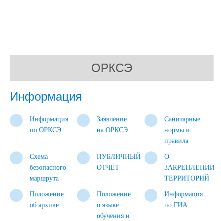
ОРКСЭ
ОРКСЭ
Информация
Информация
Заявление
Санитарные
по ОРКСЭ
на ОРКСЭ
нормы и
правила
Схема
ПУБЛИЧНЫЙ
О
безопасного
ОТЧЁТ
ЗАКРЕПЛЕНИИ
маршрута
ТЕРРИТОРИЙ
Положение
Положение
Информация
об архиве
о языке
по ГИА
обучения и