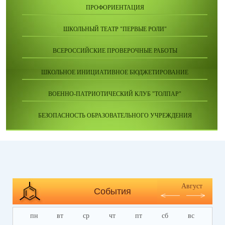
ПРОФОРИЕНТАЦИЯ
ШКОЛЬНЫЙ ТЕАТР "ПЕРВЫЕ РОЛИ"
ВСЕРОССИЙСКИЕ ПРОВЕРОЧНЫЕ РАБОТЫ
ШКОЛЬНОЕ ИНИЦИАТИВНОЕ БЮДЖЕТИРОВАНИЕ
ВОЕННО-ПАТРИОТИЧЕСКИЙ КЛУБ "ТОЛПАР"
БЕЗОПАСНОСТЬ ОБРАЗОВАТЕЛЬНОГО УЧРЕЖДЕНИЯ
Август
События
пн
вт
ср
чт
пт
сб
вс