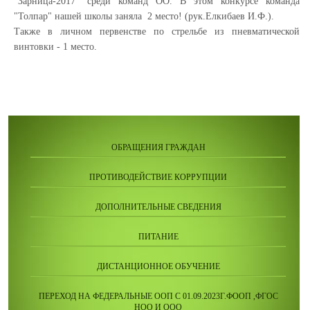
"Зарница-2017" среди команд ОО. В этом конкурсе команда
"Толпар" нашей школы заняла 2 место! (рук.Елкибаев И.Ф.).
Также в личном первенстве по стрельбе из пневматической
винтовки - 1 место.
ОБРАЩЕНИЯ ГРАЖДАН
ПРОТИВОДЕЙСТВИЕ КОРРУПЦИИ
ДОПОЛНИТЕЛЬНЫЕ СВЕДЕНИЯ
ПИТАНИЕ
ДИСТАНЦИОННОЕ ОБУЧЕНИЕ
ПЕРЕХОД НА ФЕДЕРАЛЬНЫЕ ООП С 01.09.2023Г.ФООП ,ФГОС
НОО И ООО